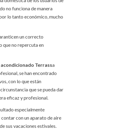
a doméstica de los usuarios de
lado no funciona de manera
y por lo tanto económico, mucho
aranticen un correcto
o que no repercuta en
e acondicionado Terrass
a
ofesional, se han encontrado
os, con lo que están
 circunstancia que se pueda dar
ra eficaz y profesional.
esultado especialmente
 contar con un aparato de aire
de sus vacaciones estivales.