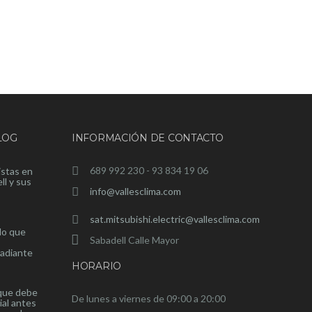
LOG
INFORMACIÓN DE CONTACTO
689 992 230 - 93 834 19 06
istas en
ll y sus
info@vallesclima.com
sat.mitsubishi.electric@vallesclima.com
lo que
Sabadell Calle Mayor
radiante
HORARIO
 que debe
De lunes a viernes de 09:00 a 20:00
ial antes