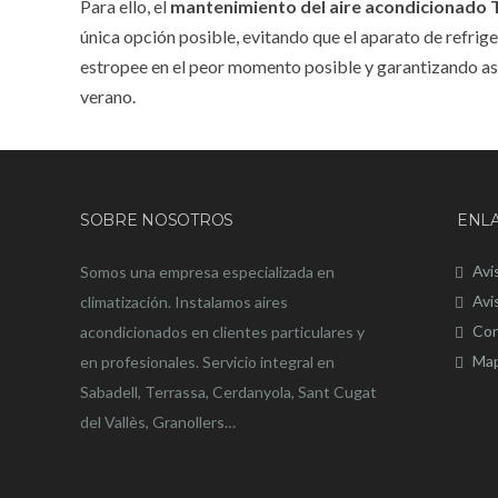
Para ello, el
mantenimiento del aire acondicionado 
única opción posible, evitando que el aparato de refrige
estropee en el peor momento posible y garantizando así 
verano.
SOBRE NOSOTROS
ENLA
Avi
Somos una empresa especializada en
Avi
climatización. Instalamos aires
Con
acondicionados en clientes particulares y
Map
en profesionales. Servicio integral en
Sabadell, Terrassa, Cerdanyola, Sant Cugat
del Vallès, Granollers…