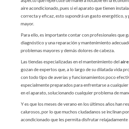
aspecto que repercute de manera notable en la economí
aire acondicionado, pues si el aparato que tienen insta
correcta y eficaz, esto supondrá un gasto energético, 
mayor.
Para ello, es importante contar con profesionales que g
diagnóstico y una reparación y mantenimiento adecuad
problemas mayores y demás dolores de cabeza.
Las tiendas especializadas en el mantenimiento del
air
gozan de expertos que, a lo largo de su dilatada vida pr
con todo tipo de averías y funcionamientos poco efectiv
especialmente preparados para enfrentarse a cualquier
en el aparato, solucionando cualquier problema de mane
Y es que los meses de verano en los últimos años han r
calurosos, por lo que muchos ciudadanos se inclinan por
acondicionado que les permita disfrutar relajadamente 