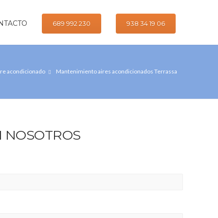
NTACTO
689 992 230
938 34 19 06
ire acondicionado
Mantenimiento aires acondicionados Terrassa
N NOSOTROS