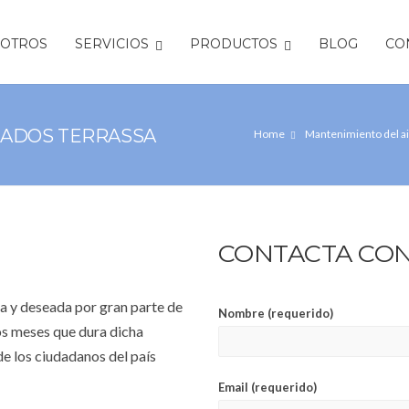
OTROS
SERVICIOS
PRODUCTOS
BLOG
CO
NADOS TERRASSA
Home
Mantenimiento del a
CONTACTA CO
a y deseada por gran parte de
Nombre (requerido)
os meses que dura dicha
de los ciudadanos del país
Email (requerido)