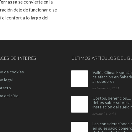
Terrassa
se convierte en la
ración deje de funcionar o se
el confort a lo largo del
CES DE INTERÉS
ÚLTIMOS ARTÍCULOS DEL B
so de cookies
Vallès Clima: Especial
calefacción en Sabade
so legal
alrededores
tacto
diciembre 27, 2023
a del sitio
Costos, beneficios…. 
debes saber sobre la
instalación del suelo 
octubre 24, 2023
Las consideraciones
en su espacio comerc