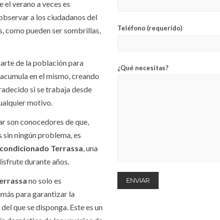
 el verano a veces es
observar a los ciudadanos del
Teléfono (requerido)
s, como pueden ser sombrillas,
parte de la población para
¿Qué necesitas?
se acumula en el mismo, creando
radecido si se trabaja desde
ualquier motivo.
gar son conocedores de que,
 sin ningún problema, es
acondicionado Terrassa
, una
disfrute durante años.
errassa
no solo es
emás para garantizar la
 del que se disponga. Este es un