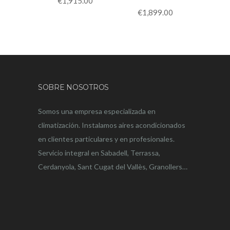
€
1,915.00
€
1,899.00
SOBRE NOSOTROS
Somos una empresa especializada en
climatización. Instalamos aires acondicionados
en clientes particulares y en profesionales.
Servicio integral en Sabadell, Terrassa,
Cerdanyola, Sant Cugat del Vallès, Granollers…