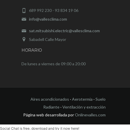
689 992 230 - 93 834 19 06
info@vallesclima.com
sat.mitsubishi.electric@vallesclima.com
Sabadell Calle Mayor
HORARIO
De lunes a viernes de 09:00 a 20:00
Aires acondicionados
·
Aerotermia
·
Suelo
Radiante
·
Ventilación y extracción
Página web desarrollada por
Onlinevalles.com
Social Chat is free, download and try it now
here!