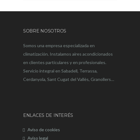
SOBRE NOSOTROS
Somos una empresa especializada en
climatización. Instalamos aires acondicionados
en clientes particulares y en profesionales.
Servicio integral en Sabadell, Terrassa,
Cerdanyola, Sant Cugat del Vallès, Granollers…
ENLACES DE INTERÉS
Aviso de cookies
Aviso legal