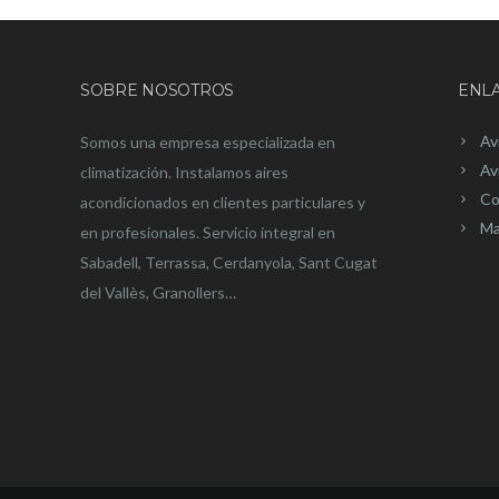
SOBRE NOSOTROS
ENLA
Av
Somos una empresa especializada en
Av
climatización. Instalamos aires
Co
acondicionados en clientes particulares y
Ma
en profesionales. Servicio integral en
Sabadell, Terrassa, Cerdanyola, Sant Cugat
del Vallès, Granollers…