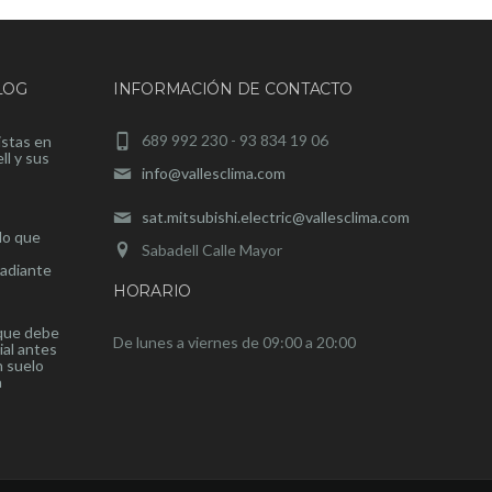
LOG
INFORMACIÓN DE CONTACTO
689 992 230 - 93 834 19 06
istas en
ll y sus
info@vallesclima.com
sat.mitsubishi.electric@vallesclima.com
lo que
Sabadell Calle Mayor
radiante
HORARIO
 que debe
De lunes a viernes de 09:00 a 20:00
ial antes
n suelo
a