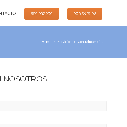
NTACTO
689 992 230
938 34 19 06
Home
Servicios
Contraincendios
N NOSOTROS