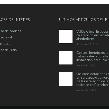
CES DE INTERÉS
ÚLTIMOS ARTÍCULOS DEL B
iso de cookies
Vallès Clima: Especial
calefacción en Sabade
iso legal
alrededores
ntacto
diciembre 27, 2023
pa del sitio
Costos, beneficios…. 
debes saber sobre la
instalación del suelo 
octubre 24, 2023
Las consideraciones
en su espacio comerc
de la instalación de u
radiante en Barcelon
octubre 16, 2023