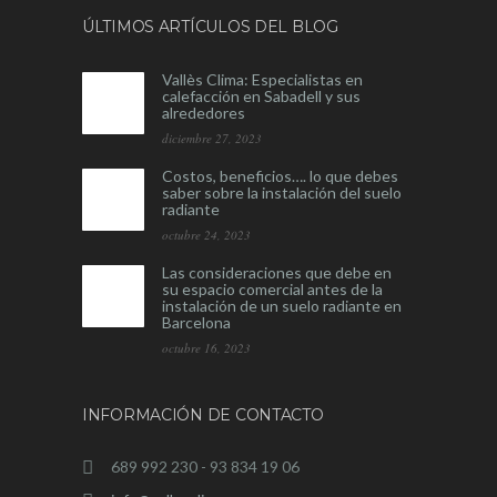
ÚLTIMOS ARTÍCULOS DEL BLOG
Vallès Clima: Especialistas en
calefacción en Sabadell y sus
alrededores
diciembre 27, 2023
Costos, beneficios…. lo que debes
saber sobre la instalación del suelo
radiante
octubre 24, 2023
Las consideraciones que debe en
su espacio comercial antes de la
instalación de un suelo radiante en
Barcelona
octubre 16, 2023
INFORMACIÓN DE CONTACTO
689 992 230 - 93 834 19 06