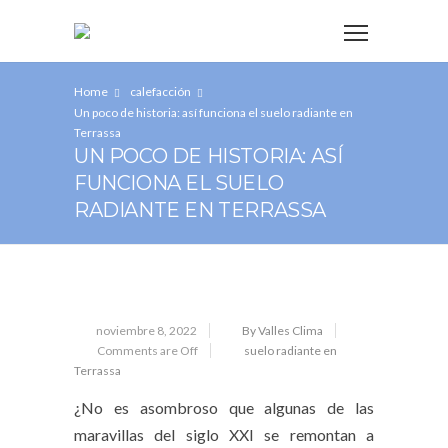
Home
calefacción
Un poco de historia: así funciona el suelo radiante en
Terrassa
UN POCO DE HISTORIA: ASÍ
FUNCIONA EL SUELO
RADIANTE EN TERRASSA
noviembre 8, 2022
By Valles Clima
Comments are Off
suelo radiante en
Terrassa
¿No es asombroso que algunas de las
maravillas del siglo XXI se remontan a