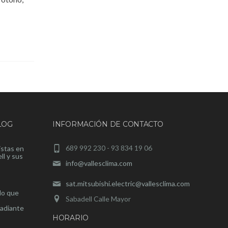
LOG
INFORMACIÓN DE CONTACTO
689 992 230 - 93 834 19 06
istas en
ll y sus
info@vallesclima.com
sat.mitsubishi.electric@vallesclima.com
lo que
Sabadell Calle Mayor
radiante
HORARIO