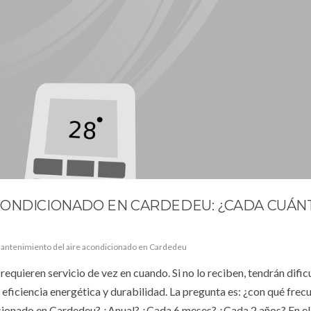
CONDICIONADO EN CARDEDEU: ¿CADA CUÁN
antenimiento del aire acondicionado en Cardedeu
requieren servicio de vez en cuando. Si no lo reciben, tendrán dific
eficiencia energética y durabilidad. La pregunta es: ¿con qué frec
cionado en Cardedeu? ¿Anual? ¿Cada 6 meses? ¿Cada 2 años? En el