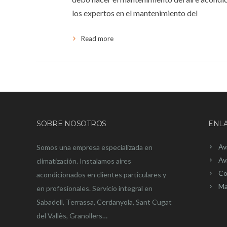
los expertos en el mantenimiento del
Read more
SOBRE NOSOTROS
ENLA
Av
Somos una empresa especializada en
Av
climatización. Instalamos aires
Co
acondicionados en clientes particulares y
Ma
en profesionales. Servicio integral en
Sabadell, Terrassa, Cerdanyola, Sant Cugat
del Vallès, Granollers…