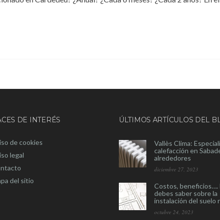
CES DE INTERÉS
ÚLTIMOS ARTÍCULOS DEL B
iso de cookies
Vallès Clima: Especial
calefacción en Sabade
iso legal
alrededores
ntacto
diciembre 27, 2023
pa del sitio
Costos, beneficios…. 
debes saber sobre la
instalación del suelo 
octubre 24, 2023