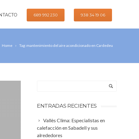
NTACTO
689 992 230
938 34 19 06
Home
Tag: mantenimiento del aire acondicionado en Cardedeu
ENTRADAS RECIENTES
Vallès Clima: Especialistas en
calefacción en Sabadell y sus
alrededores