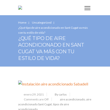
Home
Uncategorized
¿Qué tipo de aire acondicionado en Sant Cugat va más
con tu estilo de vida?
¿QUÉ TIPO DE AIRE
ACONDICIONADO EN SANT
CUGAT VA MÁS CON TU
ESTILO DE VIDA?
enero 29, 2021
By carlos
Comments are Off
aire acondicionado
,
aire
acondicionado Sant Cugat
,
tipos de aire
acondicionado