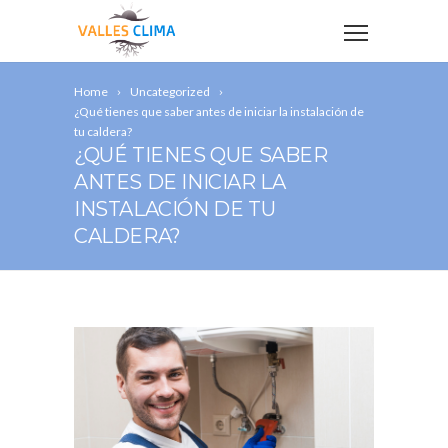
Home
Uncategorized
¿Qué tienes que saber antes de iniciar la instalación de
tu caldera?
¿QUÉ TIENES QUE SABER
ANTES DE INICIAR LA
INSTALACIÓN DE TU
CALDERA?