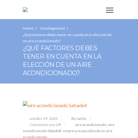
Home
Uncategorized
¿Qué factores debes tener en cuenta en la elección de
un aire acondicionado?
¿QUÉ FACTORES DEBES
TENER EN CUENTA EN LA
ELECCIÓN DE UN AIRE
ACONDICIONADO?
octubre 19, 2020
By carlos
Comments are Off
aire acondicionado
,
aire
acondicionado Sabadell
,
empresa especializada en aire
acondicionado