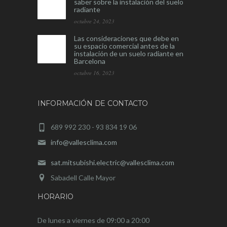
saber sobre la instalación del suelo
radiante
octubre 24, 2023
Las consideraciones que debe en
su espacio comercial antes de la
instalación de un suelo radiante en
Barcelona
octubre 16, 2023
INFORMACIÓN DE CONTACTO
689 992 230 - 93 834 19 06
info@vallesclima.com
sat.mitsubishi.electric@vallesclima.com
Sabadell Calle Mayor
HORARIO
De lunes a viernes de 09:00 a 20:00