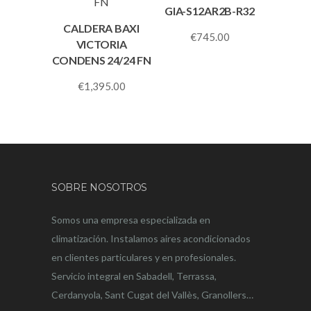
GIA-S12AR2B-R32
CALDERA BAXI
€
745.00
VICTORIA
CONDENS 24/24 FN
€
1,395.00
SOBRE NOSOTROS
Somos una empresa especializada en
climatización. Instalamos aires acondicionados
en clientes particulares y en profesionales.
Servicio integral en Sabadell, Terrassa,
Cerdanyola, Sant Cugat del Vallès, Granollers…