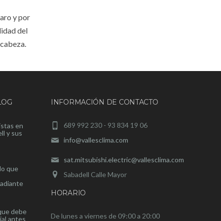
caro y por
lidad del
 cabeza.
LOG
INFORMACIÓN DE CONTACTO
689 992 230 - 93 834 19 06
istas en
ll y sus
info@vallesclima.com
sat.mitsubishi.electric@vallesclima.com
lo que
Sabadell Calle Mayor
radiante
HORARIO
 que debe
De lunes a viernes de 09:00 a 20:00
ial antes