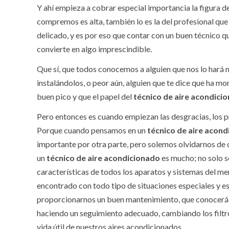
Y ahí empieza a cobrar especial importancia la figura d
compremos es alta, también lo es la del profesional que
delicado, y es por eso que contar con un buen técnico qu
convierte en algo imprescindible.
Que sí, que todos conocemos a alguien que nos lo hará m
instalándolos, o peor aún, alguien que te dice que ha m
buen pico y que el papel del
técnico de aire acondici
Pero entonces es cuando empiezan las desgracias, los p
Porque cuando pensamos en un
técnico de aire acon
importante por otra parte, pero solemos olvidarnos de qu
un
técnico de aire acondicionado
es mucho; no solo s
características de todos los aparatos y sistemas del mer
encontrado con todo tipo de situaciones especiales y es
proporcionarnos un buen mantenimiento, que conocerá la
haciendo un seguimiento adecuado, cambiando los filtro
vida útil de nuestros aires acondicionados.