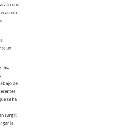
parato que
 un asunto
se
da
rte un
rías.
y
trabajo de
ferentes
que se ha
n surgir,
rgar la