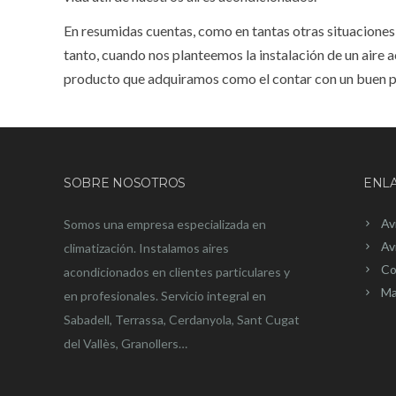
En resumidas cuentas, como en tantas otras situaciones e
tanto, cuando nos planteemos la instalación de un aire 
producto que adquiramos como el contar con un buen pro
SOBRE NOSOTROS
ENLA
Av
Somos una empresa especializada en
Av
climatización. Instalamos aires
Co
acondicionados en clientes particulares y
Ma
en profesionales. Servicio integral en
Sabadell, Terrassa, Cerdanyola, Sant Cugat
del Vallès, Granollers…