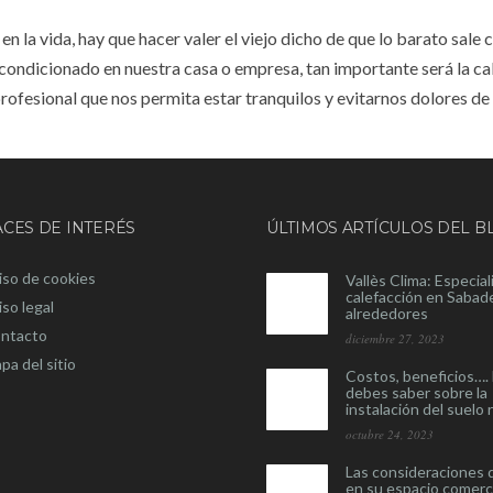
n la vida, hay que hacer valer el viejo dicho de que lo barato sale 
acondicionado en nuestra casa o empresa, tan importante será la ca
fesional que nos permita estar tranquilos y evitarnos dolores de
CES DE INTERÉS
ÚLTIMOS ARTÍCULOS DEL B
iso de cookies
Vallès Clima: Especial
calefacción en Sabade
iso legal
alrededores
ntacto
diciembre 27, 2023
pa del sitio
Costos, beneficios…. 
debes saber sobre la
instalación del suelo 
octubre 24, 2023
Las consideraciones
en su espacio comerc