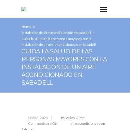
Home
instalación de aire acondicionado en Sabadell
Cuida la salud de las personas mayores con la
instalación de un aire acondicionado en Sabadell
CUIDA LA SALUD DE LAS
PERSONAS MAYORES CON LA
INSTALACIÓN DE UN AIRE
ACONDICIONADO EN
SABADELL
junio 2, 2023
By Valles Clima
Comments are Off
aire acondicionado en
Sabadell